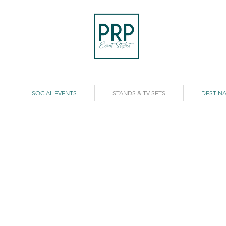
SOCIAL EVENTS
STANDS & TV SETS
DESTINA
dcast El Chicle
Azzaro
nesten
Set
dcast
Fotografico